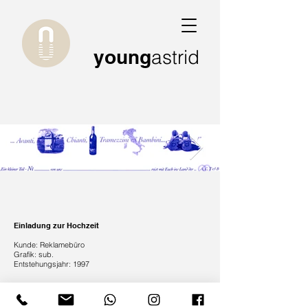
young
astrid
Einladung zur Hochzeit
Kunde: Reklamebüro
Grafik: sub.
E
ntstehungsjahr: 1997
© 2020 freelance designer Mag.art. Astrid Young