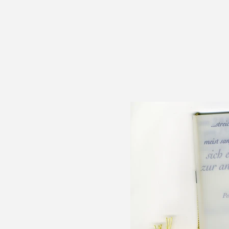
astrid
ung
eb
product
graphic
text
interior
art
pres