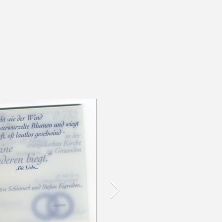
s
contact
Properties 1